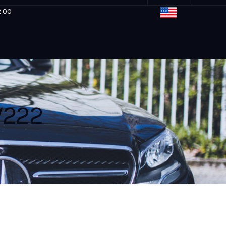
2:00
W222