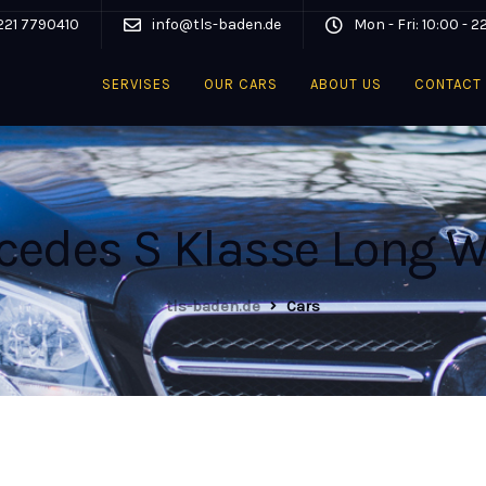
221 7790410
info@tls-baden.de
Mon - Fri: 10:00 - 2
SERVISES
OUR CARS
ABOUT US
CONTACT
cedes S Klasse Long 
tls-baden.de
Cars